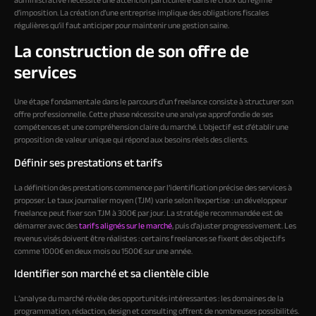
administrative nécessite une attention particulière dans le choix du régime
d’imposition. La création d’une entreprise implique des obligations fiscales
régulières qu’il faut anticiper pour maintenir une gestion saine.
La construction de son offre de
services
Une étape fondamentale dans le parcours d’un freelance consiste à structurer son
offre professionnelle. Cette phase nécessite une analyse approfondie de ses
compétences et une compréhension claire du marché. L’objectif est d’établir une
proposition de valeur unique qui répond aux besoins réels des clients.
Définir ses prestations et tarifs
La définition des prestations commence par l’identification précise des services à
proposer. Le taux journalier moyen (TJM) varie selon l’expertise : un développeur
freelance peut fixer son TJM à 300€ par jour. La stratégie recommandée est de
démarrer avec des
tarifs alignés sur le marché
, puis d’ajuster progressivement. Les
revenus visés doivent être réalistes : certains freelances se fixent des objectifs
comme 1000€ en deux mois ou 1500€ sur une année.
Identifier son marché et sa clientèle cible
L’analyse du marché révèle des opportunités intéressantes : les domaines de la
programmation, rédaction, design et consulting offrent de nombreuses possibilités.