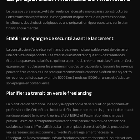
Le passage vers une activité de freelance nécessite une organisation structurée.
Cette transition représente un changement majeur dans la vie professionnelle,
impliquant des choix stratégiques et une préparation rigoureuse, tant sur le plan
financier que mental.
Établir une épargne de sécurité avant le lancement
La constitution d’une réserve financière s’avère indispensable avant de démarrer
une activité indépendante. Les statistiques montrent que 89% des freelances
étaient auparavant salariés, ce qui leur a permis de créer un matelas financier. Cette
épargne permet d’assurer les premiers mois d’activité, pendant lesquels les revenus
peuvent être variables. Une pratique recommandée consiste à définir des objectifs
de revenus réalistes, par exemple 1000€ en 2 mois ou 1500€ en un an, et d’adapter
son épargne en conséquence.
Planifier sa transition vers le freelancing
La planification demande une analyse approfondie de sa situation personnelle et
professionnelle. Cette étape inclut la définition de son expertise, le choix d’un statut
juridique adapté (micro-entreprise, SASU, EURL) et l’estimation des charges à
prévoir. Les micro-entrepreneurs doivent anticiper environ 25% de cotisations
sociales sur leur chiffre d’affaires. La mise en place d’une stratégie de prospection
via les réseaux sociaux comme LinkedIn s’avère également nécessaire.
L’intégration à des communautés de freelances permet d’obtenir du soutien et des