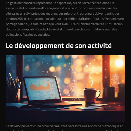
La gestion financière représente un aspect majeur de l’activité freelance. Un
système de facturation efficace garantit une relation professionnelle avec les
clients et un suivi précis des revenus. Les micro-entrepreneurs doivent anticiper
environ 25% de cotisations sociales sur leur chiffre d’affaires. Pour les freelances en
portage salarial, le salaire net équivaut à 40-50% du chiffre d’affaires. L’utilisation
d’outils de comptabilité adaptés au statut juridique choisi simplifie le suivi des
obligations fiscales et sociales.
Le développement de son activité
Le développement d’une activité freelance nécessite une approche méthodique et