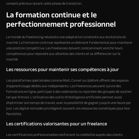
conseils précieux durant cette phase de transition.
La formation continue et le
perfectionnement professionnel
Le monde du freelancing nécessite une adaptation constante aux évolutions du
marché. La formation continue représente un élément fondamental pour maintenir
une position compétitive. Les freelances doivent constamment enrichir leurs
compétences pour répondre aux attentes des clients et se différencier sur le
marché.
Les ressources pour maintenir ses compétences à jour
Les plateformes spécialisées comme Malt, Comet ou UpWork offrent des espaces
d’apprentissage dédiés aux indépendants. Les freelances peuvent suivre des
formations en ligne, participer à des webinaires ou rejoindre des groupes de soutien
tel que 1k1mois. L’utilisation des outils d’intelligence artificielle permet aussi
d’optimiser son temps de travail, avec la possibilité de gagner jusqu’à une heure par
jour. Les digital nomades privilégient souvent ces ressources numériques pour leur
flexibilité.
Les certifications valorisantes pour un freelance
Les certifications professionnelles renforcent la crédibilité auprès des clients