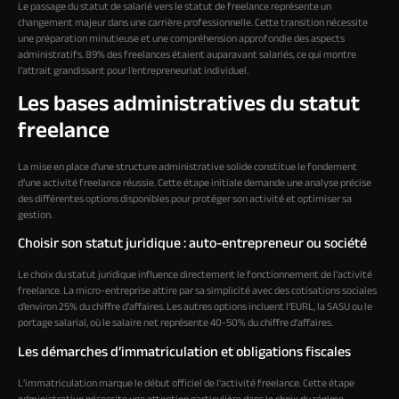
Le passage du statut de salarié vers le statut de freelance représente un
changement majeur dans une carrière professionnelle. Cette transition nécessite
une préparation minutieuse et une compréhension approfondie des aspects
administratifs. 89% des freelances étaient auparavant salariés, ce qui montre
l’attrait grandissant pour l’entrepreneuriat individuel.
Les bases administratives du statut
freelance
La mise en place d’une structure administrative solide constitue le fondement
d’une activité freelance réussie. Cette étape initiale demande une analyse précise
des différentes options disponibles pour protéger son activité et optimiser sa
gestion.
Choisir son statut juridique : auto-entrepreneur ou société
Le choix du statut juridique influence directement le fonctionnement de l’activité
freelance. La micro-entreprise attire par sa simplicité avec des cotisations sociales
d’environ 25% du chiffre d’affaires. Les autres options incluent l’EURL, la SASU ou le
portage salarial, où le salaire net représente 40-50% du chiffre d’affaires.
Les démarches d’immatriculation et obligations fiscales
L’immatriculation marque le début officiel de l’activité freelance. Cette étape