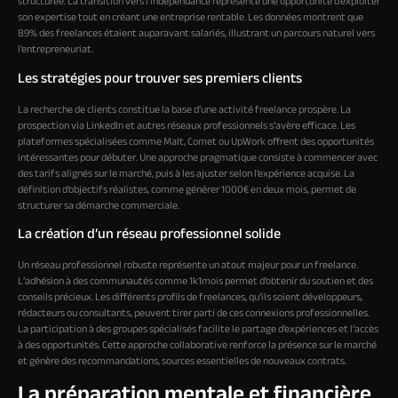
structurée. La transition vers l’indépendance représente une opportunité d’exploiter
son expertise tout en créant une entreprise rentable. Les données montrent que
89% des freelances étaient auparavant salariés, illustrant un parcours naturel vers
l’entrepreneuriat.
Les stratégies pour trouver ses premiers clients
La recherche de clients constitue la base d’une activité freelance prospère. La
prospection via LinkedIn et autres réseaux professionnels s’avère efficace. Les
plateformes spécialisées comme Malt, Comet ou UpWork offrent des opportunités
intéressantes pour débuter. Une approche pragmatique consiste à commencer avec
des tarifs alignés sur le marché, puis à les ajuster selon l’expérience acquise. La
définition d’objectifs réalistes, comme générer 1000€ en deux mois, permet de
structurer sa démarche commerciale.
La création d’un réseau professionnel solide
Un réseau professionnel robuste représente un atout majeur pour un freelance.
L’adhésion à des communautés comme 1k1mois permet d’obtenir du soutien et des
conseils précieux. Les différents profils de freelances, qu’ils soient développeurs,
rédacteurs ou consultants, peuvent tirer parti de ces connexions professionnelles.
La participation à des groupes spécialisés facilite le partage d’expériences et l’accès
à des opportunités. Cette approche collaborative renforce la présence sur le marché
et génère des recommandations, sources essentielles de nouveaux contrats.
La préparation mentale et financière