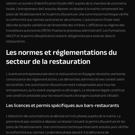
obtenir un numéro d’identification fiscale (NIF) auprès de la chambre de commerce
locale. L’entrepreneur doit ensuite déposer un dossier à la mairie comprenant les
plans de l’établissement et le permis d’ouverture. Une commission technique vérifie
la conformité aux normes sanitaires et sécuritaires. L’autorisation finale n’est
délivrée qu’après validation de l’ensemble des critères. L’affiliation au régime des
travailleurs autonomes (RETA) finalise le processus administratif. Les formations
HACCP et le permis d’exploitation restent obligatoires pour exercer dans la
restauration.
Les normes et réglementations du
secteur de la restauration
L’aventure entrepreneuriale dans la restauration en Espagne nécessite une bonne
connaissance des réglementations. Les démarches administratives varient selon
les localités. Une autorisation d’ouverture reste indispensable pour tous les
entrepreneurs, qu’ils soient espagnols ou étrangers. La résidence légale constitue
une condition préalable pour les ressortissants étrangers souhaitant s’établir.
Les licences et permis spécifiques aux bars-restaurants
L’obtention des autorisations se déroule en trois phases auprès de la mairie. La
première étape consiste à déposer un dossier incluant le permis d’ouverture et les
plans de l’établissement. Une commission technique intervient ensuite pour vérifier
la conformité aux normes. La dernière phase aboutit à la délivrance de