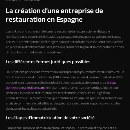
activité professionnelle.
La création d’une entreprise de
restauration en Espagne
L’aventure entrepreneuriale dans le secteur de la restauration en Espagne
représente une opportunité attractive. Le pays, reconnu pour sa culture des tapas,
accueille les entrepreneurs étrangers souhaitant s’établir sur son territoire. La mise
en place d’un établissement nécessite une résidence légale et la compréhension des
différentes formalités administratives.
Les différentes formes juridiques possibles
Deux options principales s’offrent aux entrepreneurs pour structurer leur activité. La
Société à Responsabilité Limitée (SRL) demande un investissement initial de 3000
euros et constitue une solution adaptée pour les projets d’envergure. Le
statut
d’entrepreneur indépendant
représente une alternative économique, idéale pour
débuter. Le choix du statut influence directement la fiscalité et la gestion
administrative. La rédaction d’un plan d’affaires s’avère indispensable, incluant une
analyse commerciale détaillée et des prévisions de trésorerie pour convaincre les
banques et investisseurs potentiels.
Les étapes d’immatriculation de votre société
L’immatriculation se déroule en plusieurs phases. La première étape consiste à