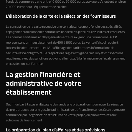
fonds de commerce varie entre 10 000 et 50 000 euros, auxquels s’ajoutent environ
20 000 euros pour l’équipement de cuisine.
L’élaboration de la carte et la sélection des fournisseurs
La conception de la carte nécessite une connaissance approfondie des spécialités
espagnoles traditionnelles comme les banderillas, platillos, cazuelitas et croquetas.
Les normes sanitaires et d’hygiène alimentaire exigent une formation HACCP,
représentant un investissement de 400 à 800 euros. La vente d’alcool requiert
l’obtention des licences III et IV. L’affichage des tarifs et des informations de
sécurité reste obligatoire. Le respect des règles d’hygiène fait l’objet d’inspections
régulières, avec des sanctions pouvant aller jusqu’à la fermeture de l’établissement
en cas de non-conformité.
La gestion financière et
administrative de votre
établissement
Ouvrir un bar à tapas en Espagne demande une préparation rigoureuse. La réussite
du projet repose sur une gestion administrative et financière solide. Cette aventure
commence par l’organisation structurée de votre projet, du plan d’affaires aux
solutions de financement.
La préparation du plan d’affaires et des prévisions