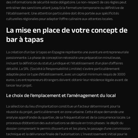
des informations de sécurité reste obligatoire. Le non-respect de ces règles peut
entraîner des sanctions allant jusqu’à la fermeture temporaire ou définitive de
l’établissement. Une attention particulière doit être portée aux spécificités
culturelles régionales pour adapter l’offre culinaire aux attentes locales.
La mise en place de votre concept de
bar à tapas
La création d’un bar à tapas en Espagne représente une aventure entrepreneuriale
passionnante. La phase de conception nécessite une préparation minutieuse,
incluant la définition du statut juridique et l’établissement d’un plan d’affaires
détaillé. La SRL (Société à Responsabilité Limitée) s’avère particulièrement
adaptée pour ce type d’établissement, avec un capital minimum requis de 3000
euros. Les entrepreneurs étrangers doivent obtenir leur résidence légale avant de
lancer leur projet.
Le choix de l’emplacement et l’aménagement du local
La sélection du lieu d’implantation constitue un facteur déterminant pour la
réussite du projet, particulièrement en zone urbaine. Cette étape demande une
analyse approfondie du quartier, de sa fréquentation et de la concurrence locale. Le
processus d’obtention des autorisations se déroule en trois phases : le dépôt du
dossier comprenant le permis d’ouverture et les plans, le passage d’une commission
technique et la délivrance finale de l’autorisation. L’investissement initial pour le