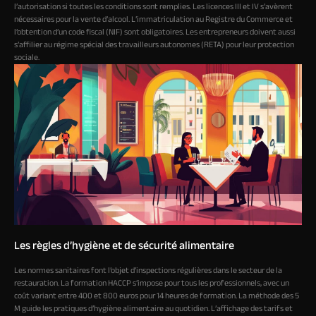
l’autorisation si toutes les conditions sont remplies. Les licences III et IV s’avèrent
nécessaires pour la vente d’alcool. L’immatriculation au Registre du Commerce et
l’obtention d’un code fiscal (NIF) sont obligatoires. Les entrepreneurs doivent aussi
s’affilier au régime spécial des travailleurs autonomes (RETA) pour leur protection
sociale.
Les règles d’hygiène et de sécurité alimentaire
Les normes sanitaires font l’objet d’inspections régulières dans le secteur de la
restauration. La formation HACCP s’impose pour tous les professionnels, avec un
coût variant entre 400 et 800 euros pour 14 heures de formation. La méthode des 5
M guide les pratiques d’hygiène alimentaire au quotidien. L’affichage des tarifs et