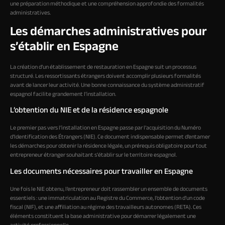
une préparation méthodique et une compréhension approfondie des formalités
administratives.
Les démarches administratives pour
s’établir en Espagne
La création d’un établissement de restauration en Espagne suit un processus
structuré. Les ressortissants étrangers doivent accomplir plusieurs formalités
avant de lancer leur activité. Une bonne connaissance du système administratif
espagnol facilite grandement l’installation.
L’obtention du NIE et de la résidence espagnole
Le premier pas vers l’installation en Espagne passe par l’acquisition du Numéro
d’Identification des Étrangers (NIE). Ce document indispensable permet d’entamer
les démarches pour obtenir la résidence légale, un prérequis obligatoire pour tout
entrepreneur étranger souhaitant s’établir sur le territoire espagnol.
Les documents nécessaires pour travailler en Espagne
Une fois le NIE obtenu, l’entrepreneur doit rassembler un ensemble de documents
essentiels : une immatriculation au Registre du Commerce, l’obtention d’un code
fiscal (NIF), et une affiliation au régime des travailleurs autonomes (RETA). Ces
éléments constituent la base administrative pour démarrer légalement une